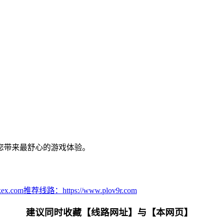
您带来最舒心的游戏体验。
kex.com
推荐线路：
https://www.plov9r.com
建议同时收藏【线路网址】与【本网页】