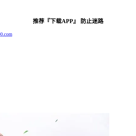
推荐『下载APP』 防止迷路
00.com