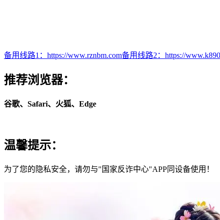
备用线路
1
：
https://www.rznbm.com
备用线路
2
：
https://www.k89
推荐浏览器：
谷歌、Safari、火狐、Edge
温馨提示：
为了您的隐私安全，请勿与"国家反诈中心"APP同设备使用！