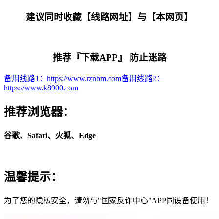
建议同时收藏【线路网址】与【本网页】
推荐『下载APP』 防止迷路
备用线路
1
：
https://www.rznbm.com
备用线路
2
：
https://www.k8900.com
推荐浏览器：
谷歌、Safari、火狐、Edge
温馨提示：
为了您的隐私安全，请勿与"国家反诈中心"APP同设备使用！