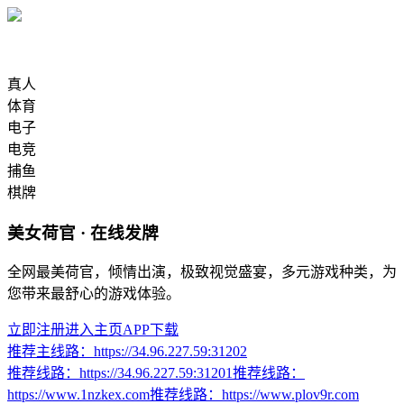
真人
体育
电子
电竞
捕鱼
棋牌
美女荷官 · 在线发牌
全网最美荷官，倾情出演，极致视觉盛宴，多元游戏种类，为
您带来最舒心的游戏体验。
立即注册
进入主页
APP下载
推荐主线路：
https://34.96.227.59:31202
推荐线路：
https://34.96.227.59:31201
推荐线路：
https://www.1nzkex.com
推荐线路：
https://www.plov9r.com